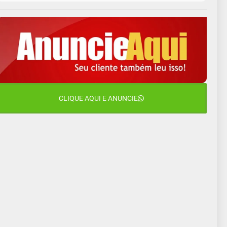
9 de agosto
16°C
12°C
Domingo
10 de agosto
14°C
10°C
Segunda-Feira
11 de agosto
15°C
9°C
Terça-Feira
12 de agosto
CLIQUE AQUI E ANUNCIE
16°C
10°C
Quarta-Feira