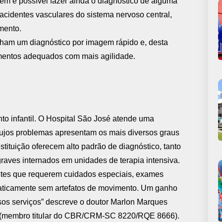
ém é possível fazer ainda o diagnóstico de alguma
acidentes vasculares do sistema nervoso central,
mento.
ham um diagnóstico por imagem rápido e, desta
tamentos adequados com mais agilidade.
to infantil. O Hospital São José atende uma
ujos problemas apresentam os mais diversos graus
tituição oferecem alto padrão de diagnóstico, tanto
raves internados em unidades de terapia intensiva.
entes que requerem cuidados especiais, exames
raticamente sem artefatos de movimento. Um ganho
ssos serviços” descreve o doutor Marlon Marques
m (membro titular do CBR/CRM-SC 8220/RQE 8666).