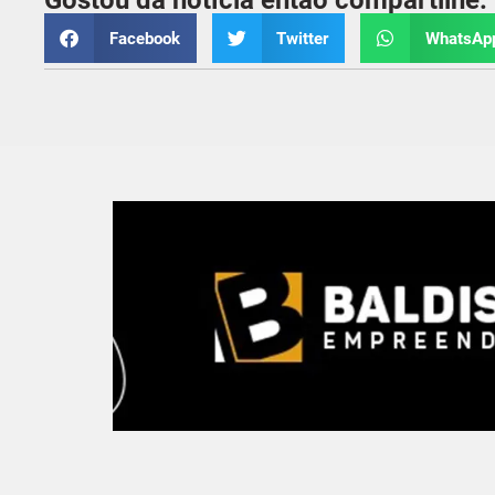
Gostou da notícia então compartilhe:
Facebook
Twitter
WhatsAp