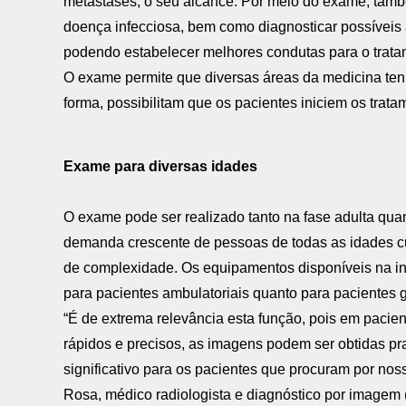
metástases, o seu alcance. Por meio do exame, tamb
doença infecciosa, bem como diagnosticar possíveis 
podendo estabelecer melhores condutas para o trata
O exame permite que diversas áreas da medicina ten
forma, possibilitam que os pacientes iniciem os tra
Exame para diversas idades
O exame pode ser realizado tanto na fase adulta quan
demanda crescente de pessoas de todas as idades c
de complexidade. Os equipamentos disponíveis na ins
para pacientes ambulatoriais quanto para pacientes g
“É de extrema relevância esta função, pois em paci
rápidos e precisos, as imagens podem ser obtidas p
significativo para os pacientes que procuram por no
Rosa, médico radiologista e diagnóstico por image