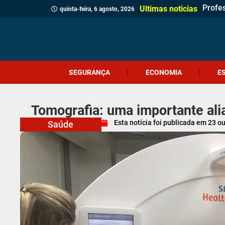
Profes
Cruel
Içara 
Idosa 
Veread
Câmar
PM apr
Homem
Motor
Homem
Antes 
Probl
Coral
Motoci
Botij
Içara 
Ultimas noticias
quinta-feira, 6 agosto, 2026
SEGURANÇA
ECONOMIA
E
Tomografia: uma importante ali
Esta notícia foi publicada em
23 o
Saúde