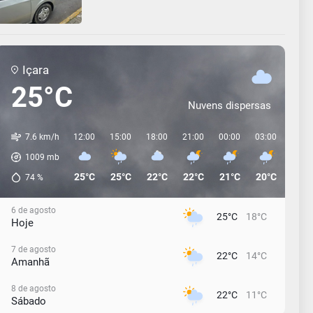
Içara
25°C
Nuvens dispersas
7.6 km/h
12:00
15:00
18:00
21:00
00:00
03:00
06:0
1009
mb
25°C
25°C
22°C
22°C
21°C
20°C
19°C
74
%
6 de agosto
25°C
18°C
Hoje
7 de agosto
22°C
14°C
Amanhã
8 de agosto
22°C
11°C
Sábado