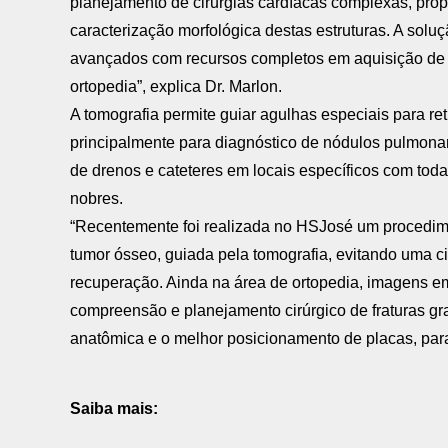
planejamento de cirurgias cardíacas complexas, prop
caracterização morfológica destas estruturas. A solu
avançados com recursos completos em aquisição de i
ortopedia”, explica Dr. Marlon.
A tomografia permite guiar agulhas especiais para ret
principalmente para diagnóstico de nódulos pulmonar
de drenos e cateteres em locais específicos com tod
nobres.
“Recentemente foi realizada no HSJosé um procedim
tumor ósseo, guiada pela tomografia, evitando uma ci
recuperação. Ainda na área de ortopedia, imagens e
compreensão e planejamento cirúrgico de fraturas g
anatômica e o melhor posicionamento de placas, paraf
Saiba mais: