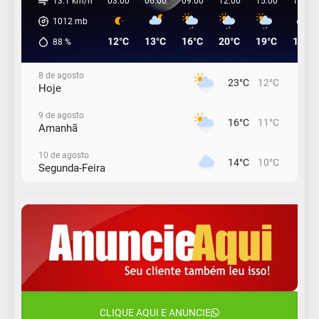
13.1 km/h
03:00
06:00
09:00
12:00
15:00
18:00
1012
mb
12°C
13°C
16°C
20°C
19°C
17°C
88
%
8 de agosto
23°C
12°C
Hoje
9 de agosto
16°C
11°C
Amanhã
10 de agosto
14°C
10°C
Segunda-Feira
11 de agosto
13°C
11°C
Terça-Feira
12 de agosto
15°C
12°C
Quarta-Feira
13 de agosto
18°C
14°C
Quinta-Feira
CLIQUE AQUI E ANUNCIE
14 de agosto