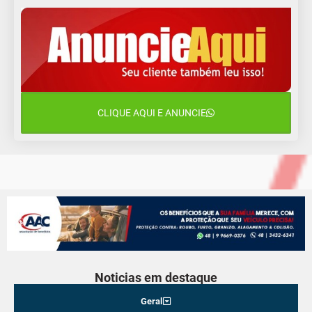
15°C
11°C
Segunda-Feira
11 de agosto
11°C
11°C
Terça-Feira
12 de agosto
14°C
11°C
Quarta-Feira
CLIQUE AQUI E ANUNCIE
13 de agosto
23°C
14°C
Quinta-Feira
Noticias em destaque
Geral