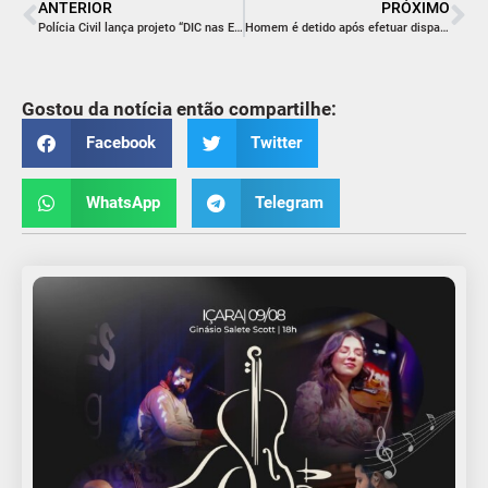
ANTERIOR
PRÓXIMO
Polícia Civil lança projeto “DIC nas Escolas” em Criciúma
Homem é detido após efetuar disparos em via pública em Criciúma
Gostou da notícia então compartilhe:
Facebook
Twitter
WhatsApp
Telegram