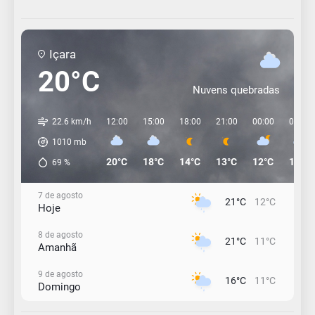
Içara
20°C
Nuvens quebradas
22.6 km/h
12:00
15:00
18:00
21:00
00:00
03:00
1010
mb
20°C
18°C
14°C
13°C
12°C
11°C
69
%
7 de agosto
21°C
12°C
Hoje
8 de agosto
21°C
11°C
Amanhã
9 de agosto
16°C
11°C
Domingo
10 de agosto