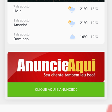
7 de agosto
21°C
13°C
Hoje
8 de agosto
21°C
12°C
Amanhã
9 de agosto
16°C
12°C
Domingo
10 de agosto
15°C
11°C
Segunda-Feira
11 de agosto
15°C
8°C
Terça-Feira
12 de agosto
15°C
11°C
Quarta-Feira
CLIQUE AQUI E ANUNCIE
13 de agosto
19°C
13°C
Quinta-Feira