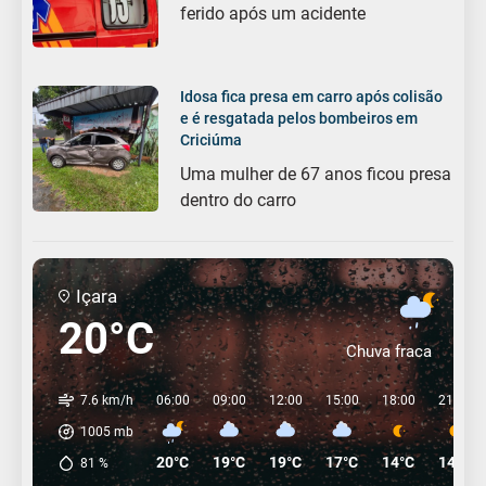
ferido após um acidente
Idosa fica presa em carro após colisão
e é resgatada pelos bombeiros em
Criciúma
Uma mulher de 67 anos ficou presa
dentro do carro
Içara
20°C
Chuva fraca
7.6 km/h
06:00
09:00
12:00
15:00
18:00
21:00
1005
mb
20°C
19°C
19°C
17°C
14°C
14°C
81
%