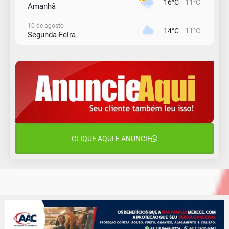
16°C
11°C
Amanhã
10 de agosto
14°C
11°C
Segunda-Feira
11 de agosto
15°C
10°C
Terça-Feira
12 de agosto
15°C
11°C
Quarta-Feira
13 de agosto
19°C
14°C
Quinta-Feira
CLIQUE AQUI E ANUNCIE
14 de agosto
18°C
15°C
Sexta-Feira