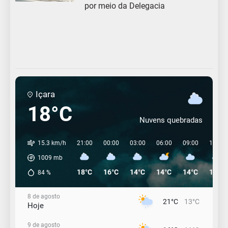
por meio da Delegacia
Içara
18°C
Nuvens quebradas
15.3 km/h
21:00
00:00
03:00
06:00
09:00
12:00
1009
mb
18°C
16°C
14°C
14°C
14°C
14°C
84
%
8 de agosto
21°C
13°C
Hoje
9 de agosto