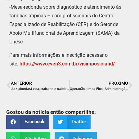
-Mesa-redonda sobre diagnóstico e atendimento às
famílias atípicas – com profissionais do Centro
Especializado de Reabilitação (CER) e do Setor de
Apoio Multifuncional de Aprendizagem (SAMA) da
Unesc
Para mais informações e inscrição acessar o
site:
https://www.even3.com.
br/visimposioland/
ANTERIOR
PRÓXIMO
Juiz abordará vida, trabalho e saúde em palestra na Associação Empresarial de Içara
Operação Limpa Fios: Administração Municipal e Celesc definem os primeiros passos da ação em Criciúma
Gostou da notícia então compartilhe:
Facebook
Twitter
WhatsApp
Telegram