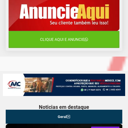
11 de agosto
15°C
8°C
Terça-Feira
12 de agosto
15°C
11°C
Quarta-Feira
CLIQUE AQUI E ANUNCIE
13 de agosto
19°C
13°C
Quinta-Feira
Noticias em destaque
Geral