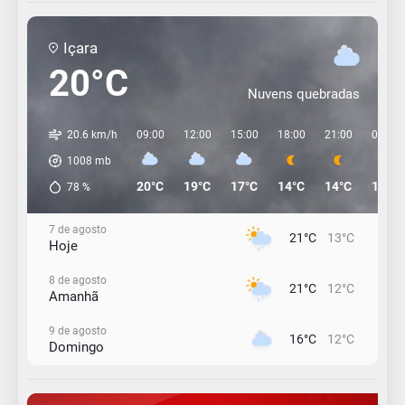
Içara
20°C
Nuvens quebradas
20.6 km/h
09:00
12:00
15:00
18:00
21:00
00:00
1008
mb
20°C
19°C
17°C
14°C
14°C
13°C
78
%
7 de agosto
21°C
13°C
Hoje
8 de agosto
21°C
12°C
Amanhã
9 de agosto
16°C
12°C
Domingo
10 de agosto
15°C
11°C
Segunda-Feira