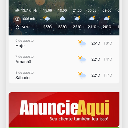
13.7 km/h
15:00
18:00
21:00
00:00
03:00
06:00
1006
mb
25°C
23°C
22°C
21°C
20°C
19°C
74
%
6 de agosto
26°C
18°C
Hoje
7 de agosto
22°C
14°C
Amanhã
8 de agosto
22°C
11°C
Sábado
9 de agosto
16°C
12°C
Domingo
10 de agosto
14°C
10°C
Segunda-Feira
11 de agosto
15°C
9°C
Terça-Feira