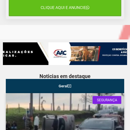
CLIQUE AQUI E ANUNCIE
12 de agosto
16°C
10°C
Quarta-Feira
Noticias em destaque
Geral
SEGURANÇA