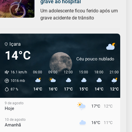
grave ao hospital
Um adolescente ficou ferido após um
grave acidente de trânsito
Içara
14°C
Céu pouco nublado
16.1 km/h
06:00
09:00
12:00
15:00
18:00
21:00
00:
1016
mb
14°C
16°C
17°C
15°C
14°C
12°C
12°
87
%
9 de agosto
17°C
12°C
Hoje
10 de agosto
16°C
11°C
Amanhã