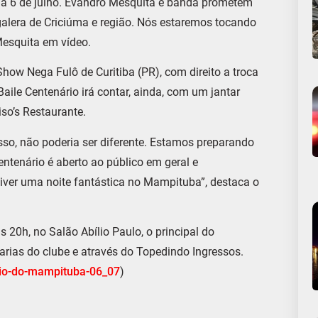
ia 6 de julho. Evandro Mesquita e banda prometem
 galera de Criciúma e região. Nós estaremos tocando
esquita em vídeo.
how Nega Fulô de Curitiba (PR), com direito a troca
Baile Centenário irá contar, ainda, com um jantar
so’s Restaurante.
sso, não poderia ser diferente. Estamos preparando
entenário é aberto ao público em geral e
viver uma noite fantástica no Mampituba”, destaca o
s 20h, no Salão Abílio Paulo, o principal do
arias do clube e através do Topedindo Ingressos.
io-do-
mampituba-06_07
)