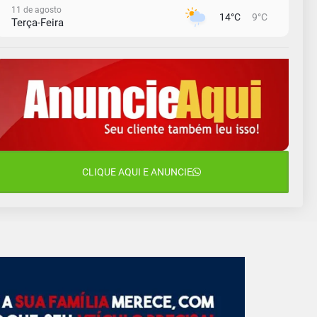
11 de agosto
14°C
9°C
Terça-Feira
12 de agosto
13°C
11°C
Quarta-Feira
13 de agosto
17°C
12°C
Quinta-Feira
14 de agosto
18°C
16°C
Sexta-Feira
15 de agosto
CLIQUE AQUI E ANUNCIE
18°C
18°C
Sábado