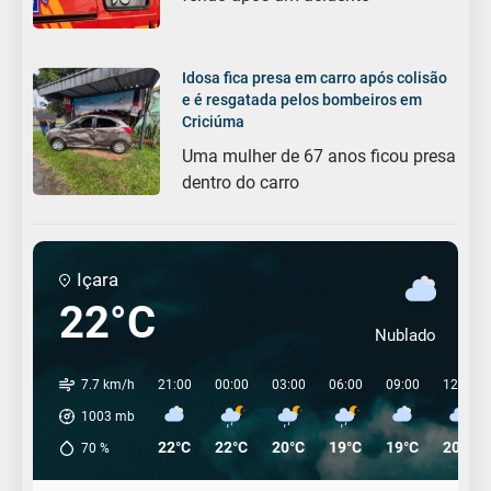
Idosa fica presa em carro após colisão
e é resgatada pelos bombeiros em
Criciúma
Uma mulher de 67 anos ficou presa
dentro do carro
Içara
22°C
Nublado
7.7 km/h
21:00
00:00
03:00
06:00
09:00
12:00
1003
mb
22°C
22°C
20°C
19°C
19°C
20°C
70
%