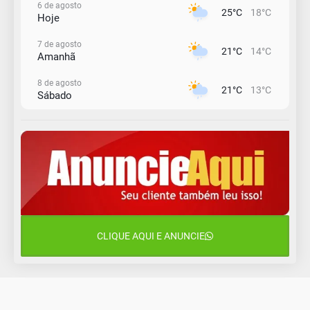
6 de agosto
25°C
18°C
Hoje
7 de agosto
21°C
14°C
Amanhã
8 de agosto
21°C
13°C
Sábado
9 de agosto
16°C
13°C
Domingo
10 de agosto
14°C
11°C
Segunda-Feira
11 de agosto
15°C
10°C
Terça-Feira
CLIQUE AQUI E ANUNCIE
12 de agosto
14°C
12°C
Quarta-Feira