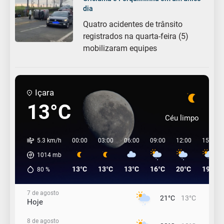
dia
Quatro acidentes de trânsito
registrados na quarta-feira (5)
mobilizaram equipes
Içara
13°C
Céu limpo
5.3 km/h
00:00
03:00
06:00
09:00
12:00
15:00
1014
mb
13°C
13°C
13°C
16°C
20°C
19°C
80
%
7 de agosto
21°C
13°C
Hoje
8 de agosto