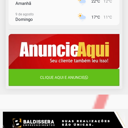
22°C
12°C
Amanhã
9 de agosto
17°C
11°C
Domingo
10 de agosto
14°C
10°C
Segunda-Feira
11 de agosto
13°C
11°C
Terça-Feira
12 de agosto
15°C
12°C
Quarta-Feira
CLIQUE AQUI E ANUNCIE
13 de agosto
18°C
14°C
Quinta-Feira