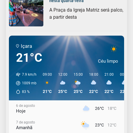
nesta quarta-feira
A Praça da Igreja Matriz será palco,
a partir desta
Içara
21°C
Céu limpo
7.9 km/h
09:00
12:00
15:00
18:00
21:00
00:00
1009
mb
21°C
25°C
25°C
22°C
22°C
22°C
83
%
6 de agosto
26°C
18°C
Hoje
7 de agosto
23°C
12°C
Amanhã