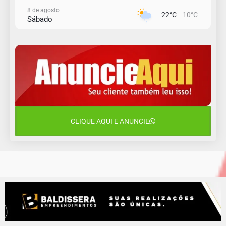
8 de agosto
22°C
10°C
Sábado
9 de agosto
16°C
12°C
Domingo
10 de agosto
14°C
11°C
Segunda-Feira
11 de agosto
15°C
8°C
Terça-Feira
CLIQUE AQUI E ANUNCIE
12 de agosto
14°C
10°C
Quarta-Feira