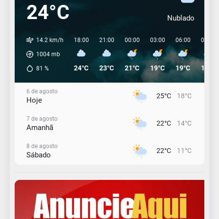
24°C
Nublado
14.2 km/h
18:00
21:00
00:00
03:00
06:00
09:00
1004
mb
24°C
23°C
21°C
19°C
19°C
19°C
81
%
6 de agosto
25°C
18°C
Hoje
7 de agosto
22°C
14°C
Amanhã
8 de agosto
22°C
11°C
Sábado
9 de agosto
16°C
12°C
Domingo
10 de agosto
14°C
10°C
Segunda-Feira