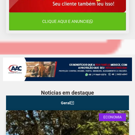
11 de agosto
15°C
9°C
Terça-Feira
CLIQUE AQUI E ANUNCIE
12 de agosto
16°C
10°C
Quarta-Feira
Noticias em destaque
Geral
ECONOMIA