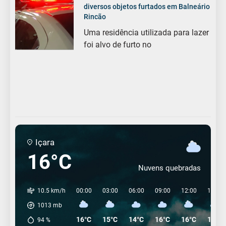
diversos objetos furtados em Balneário
Rincão
Uma residência utilizada para lazer
foi alvo de furto no
Içara
16°C
Nuvens quebradas
10.5 km/h
00:00
03:00
06:00
09:00
12:00
15:00
1013
mb
16°C
15°C
14°C
16°C
16°C
15°C
94
%