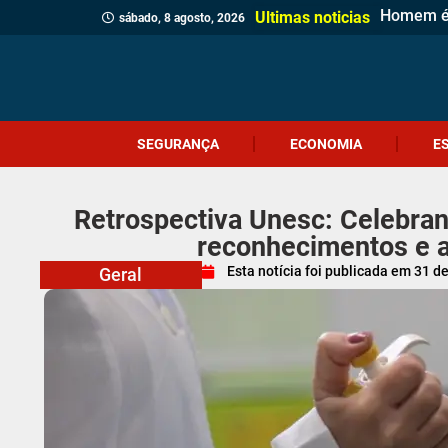
Homem é p
Casa de 
Gol esta
Polícia M
Polícia C
Sábado Es
Adolescen
Comércio
Prefeitur
Identifi
Homem qu
Prouni 2
Adolescen
Ciclone-
Jovem de
Câmara d
Meninas 
Projeto V
Ultimas noticias
sábado, 8 agosto, 2026
SEGURANÇA
ECONOMIA
E
Retrospectiva Unesc: Celebra
reconhecimentos e 
Esta notícia foi publicada em
31 d
Geral