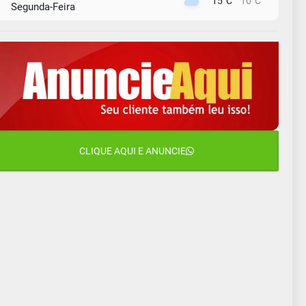
15°C
10°C
Segunda-Feira
11 de agosto
13°C
11°C
Terça-Feira
12 de agosto
15°C
11°C
Quarta-Feira
13 de agosto
20°C
15°C
Quinta-Feira
14 de agosto
CLIQUE AQUI E ANUNCIE
18°C
13°C
Sexta-Feira