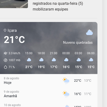
registrados na quarta-feira (5)
mobilizaram equipes
Içara
21°C
Nuvens quebradas
3.3 km/h
15:00
18:00
21:00
00:00
03:00
06:00
09:0
1007
mb
21°C
19°C
17°C
16°C
15°C
15°C
14°C
71
%
8 de agosto
22°C
13°C
Hoje
9 de agosto
16°C
11°C
Amanhã
10 de agosto