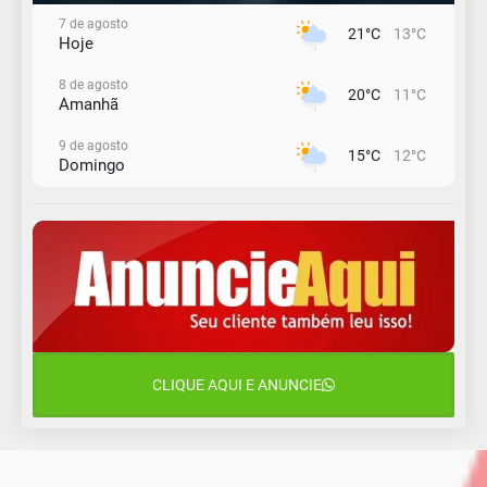
7 de agosto
21°C
13°C
Hoje
8 de agosto
20°C
11°C
Amanhã
9 de agosto
15°C
12°C
Domingo
10 de agosto
14°C
10°C
Segunda-Feira
11 de agosto
13°C
10°C
Terça-Feira
12 de agosto
16°C
11°C
Quarta-Feira
CLIQUE AQUI E ANUNCIE
13 de agosto
18°C
13°C
Quinta-Feira