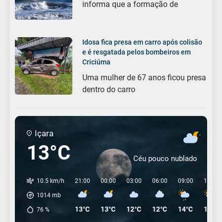
informa que a formação de
Idosa fica presa em carro após colisão
e é resgatada pelos bombeiros em
Criciúma
Uma mulher de 67 anos ficou presa
dentro do carro
Içara
13°C
Céu pouco nublado
10.5 km/h
21:00
00:00
03:00
06:00
09:00
12:00
1014
mb
13°C
13°C
12°C
12°C
14°C
19°C
76
%