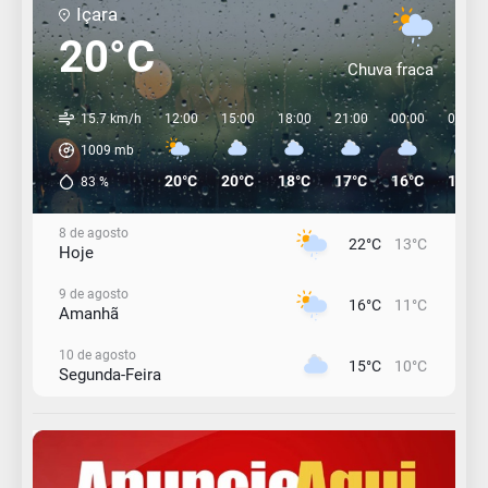
Içara
20°C
Chuva fraca
15.7 km/h
12:00
15:00
18:00
21:00
00:00
03:00
1009
mb
20°C
20°C
18°C
17°C
16°C
15°C
83
%
8 de agosto
22°C
13°C
Hoje
9 de agosto
16°C
11°C
Amanhã
10 de agosto
15°C
10°C
Segunda-Feira
11 de agosto
13°C
11°C
Terça-Feira
12 de agosto
15°C
11°C