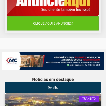
Quarta-Feira
13 de agosto
20°C
15°C
Quinta-Feira
CLIQUE AQUI E ANUNCIE
14 de agosto
18°C
13°C
Sexta-Feira
Noticias em destaque
Geral
TRÂNSITO