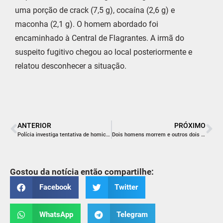
uma porção de crack (7,5 g), cocaína (2,6 g) e
maconha (2,1 g). O homem abordado foi
encaminhado à Central de Flagrantes. A irmã do
suspeito fugitivo chegou ao local posteriormente e
relatou desconhecer a situação.
ANTERIOR
PRÓXIMO
Polícia investiga tentativa de homicídio em Nova Veneza
Dois homens morrem e outros dois ficam feridos em confronto com a PM em Araranguá
Gostou da notícia então compartilhe:
Facebook
Twitter
WhatsApp
Telegram