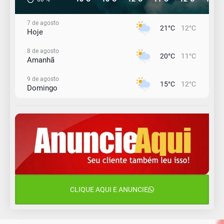
7 de agosto
21°C
12°C
Hoje
8 de agosto
20°C
11°C
Amanhã
9 de agosto
15°C
12°C
Domingo
10 de agosto
14°C
10°C
Segunda-Feira
11 de agosto
13°C
10°C
Terça-Feira
12 de agosto
16°C
11°C
Quarta-Feira
CLIQUE AQUI E ANUNCIE
13 de agosto
18°C
13°C
Quinta-Feira