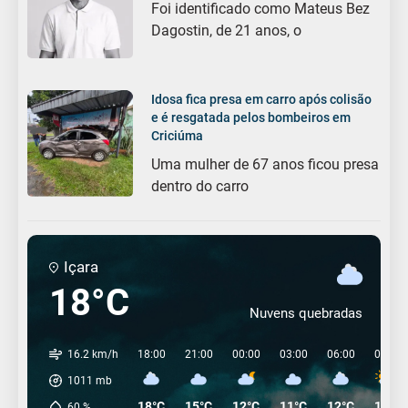
Foi identificado como Mateus Bez
Dagostin, de 21 anos, o
Idosa fica presa em carro após colisão
e é resgatada pelos bombeiros em
Criciúma
Uma mulher de 67 anos ficou presa
dentro do carro
Içara
18°C
Nuvens quebradas
16.2 km/h
18:00
21:00
00:00
03:00
06:00
09:00
1011
mb
18°C
15°C
12°C
11°C
12°C
14°C
60
%