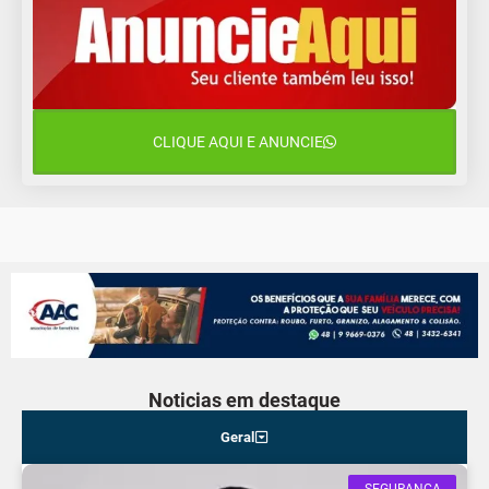
11 de agosto
11°C
11°C
Terça-Feira
12 de agosto
14°C
11°C
Quarta-Feira
CLIQUE AQUI E ANUNCIE
13 de agosto
23°C
14°C
Quinta-Feira
Noticias em destaque
Geral