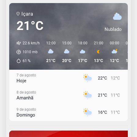
Içara
21°C
Nublado
22.6 km/h
12:00
15:00
18:00
21:00
00:00
03:00
1010
mb
21°C
20°C
17°C
13°C
12°C
11°C
61
%
7 de agosto
22°C
12°C
Hoje
8 de agosto
21°C
11°C
Amanhã
9 de agosto
16°C
11°C
Domingo
10 de agosto
15°C
11°C
Segunda-Feira