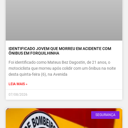
IDENTIFICADO JOVEM QUE MORREU EM ACIDENTE COM
ÔNIBUS EM FORQUILHINHA
Foi identificado como Mateus Bez Dagostin, de 21 anos, o
motociclista que morreu após colidir com um ônibus na noite
desta quinta-feira (6), na Avenida
LEIA MAIS »
07/08/2026
SEGURANÇA