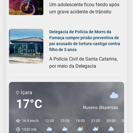
Um adolescente ficou ferido após
um grave acidente de trânsito
Delegacia de Polícia de Morro da
Fumaça cumpre prisão preventiva de
pai acusado de tortura-castigo contra
filho de 5 anos
A Polícia Civil de Santa Catarina,
por meio da Delegacia
Içara
17°C
Nuvens dispersas
16.9 km/h
12:00
15:00
18:00
21:00
00:00
03:00
1020
mb