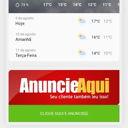
17°C
15°C
14°C
12°C
11°C
11°C
74
%
9 de agosto
17°C
12°C
Hoje
10 de agosto
16°C
11°C
Amanhã
11 de agosto
14°C
10°C
Terça-Feira
12 de agosto
15°C
11°C
Quarta-Feira
13 de agosto
18°C
14°C
Quinta-Feira
14 de agosto
19°C
17°C
Sexta-Feira
CLIQUE AQUI E ANUNCIE
15 de agosto
19°C
17°C
Sábado