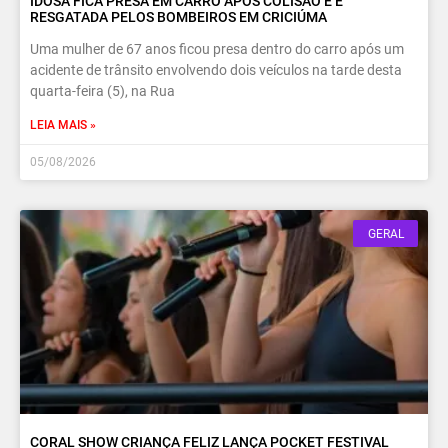
IDOSA FICA PRESA EM CARRO APÓS COLISÃO E É
RESGATADA PELOS BOMBEIROS EM CRICIÚMA
Uma mulher de 67 anos ficou presa dentro do carro após um
acidente de trânsito envolvendo dois veículos na tarde desta
quarta-feira (5), na Rua
LEIA MAIS »
05/08/2026
GERAL
CORAL SHOW CRIANÇA FELIZ LANÇA POCKET FESTIVAL