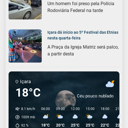
Um homem foi preso pela Polícia
Rodoviária Federal na tarde
Içara dá início ao 5º Festival das Etnias
nesta quarta-feira
A Praça da Igreja Matriz será palco,
a partir desta
Içara
18°C
Céu pouco nublado
8.1 km/h
06:00
09:00
12:00
15:00
18:00
21:00
1009
mb
18°C
20°C
25°C
25°C
22°C
22°C
92
%