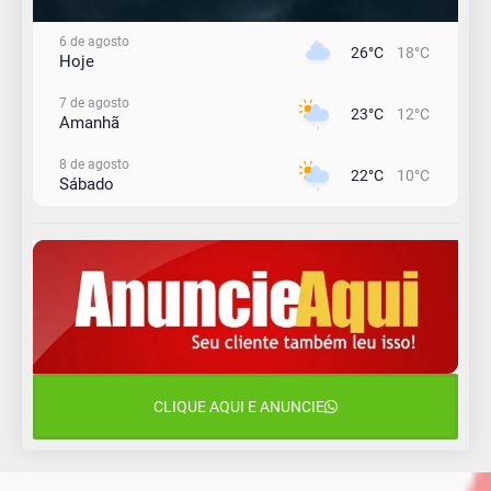
6 de agosto
26°C
18°C
Hoje
7 de agosto
23°C
12°C
Amanhã
8 de agosto
22°C
10°C
Sábado
9 de agosto
16°C
12°C
Domingo
10 de agosto
14°C
11°C
Segunda-Feira
11 de agosto
15°C
8°C
Terça-Feira
CLIQUE AQUI E ANUNCIE
12 de agosto
14°C
10°C
Quarta-Feira