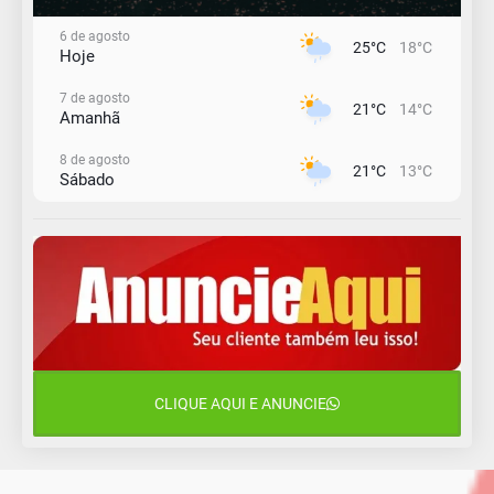
6 de agosto
25°C
18°C
Hoje
7 de agosto
21°C
14°C
Amanhã
8 de agosto
21°C
13°C
Sábado
9 de agosto
16°C
13°C
Domingo
10 de agosto
14°C
11°C
Segunda-Feira
11 de agosto
15°C
10°C
Terça-Feira
CLIQUE AQUI E ANUNCIE
12 de agosto
14°C
12°C
Quarta-Feira