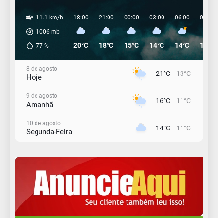
11.1 km/h
18:00
21:00
00:00
03:00
06:00
09:00
1006
mb
20°C
18°C
15°C
14°C
14°C
14°C
77
%
8 de agosto
21°C
13°C
Hoje
9 de agosto
16°C
11°C
Amanhã
10 de agosto
14°C
11°C
Segunda-Feira
11 de agosto
15°C
10°C
Terça-Feira
12 de agosto
15°C
11°C
Quarta-Feira
13 de agosto
19°C
14°C
Quinta-Feira