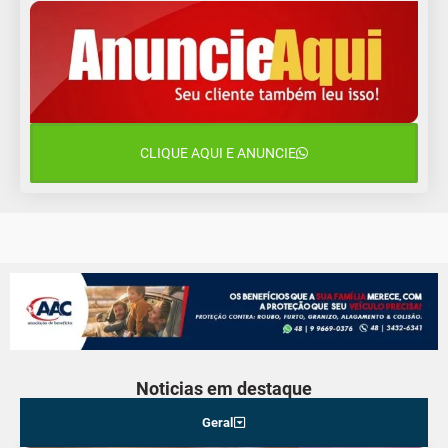
Quarta-Feira
13 de agosto
18°C
14°C
Quinta-Feira
14 de agosto
19°C
17°C
Sexta-Feira
CLIQUE AQUI E ANUNCIE
15 de agosto
19°C
17°C
Sábado
Noticias em destaque
Geral