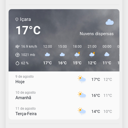
Içara
17°C
Nuvens dispersas
16.9 km/h
12:00
15:00
18:00
21:00
00:00
03:00
1021
mb
17°C
16°C
15°C
12°C
11°C
11°C
62
%
9 de agosto
17°C
12°C
Hoje
10 de agosto
16°C
11°C
Amanhã
11 de agosto
14°C
10°C
Terça-Feira
12 de agosto
15°C
11°C