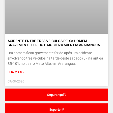
ACIDENTE ENTRE TRÊS VEÍCULOS DEIXA HOMEM
GRAVEMENTE FERIDO E MOBILIZA SAER EM ARARANGUÁ
Um homem ficou gravemente ferido após um acidente
envolvendo três veículos na tarde deste sábado (8), na antiga
BR-101, no bairro Mato Alto, em Araranguá.
LEIA MAIS »
09/08/2026
Segurança
Esporte