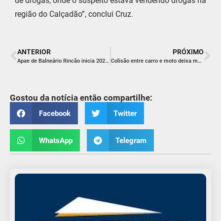
de drogas, onde o suspeito estava vendendo drogas na
região do Calçadão”, conclui Cruz.
ANTERIOR
PRÓXIMO
Apae de Balneário Rincão inicia 2026 com nova diretoria
Colisão entre carro e moto deixa mulher ferida na Rua da Matriz em Balneário Rincão
Gostou da notícia então compartilhe:
Facebook
Twitter
WhatsApp
Telegram