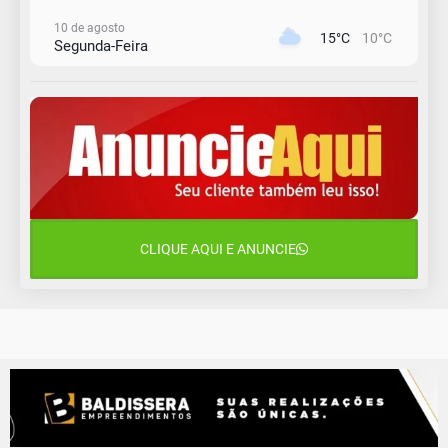
10 de agosto
15°C
10°C
Segunda-Feira
11 de agosto
13°C
11°C
Terça-Feira
12 de agosto
15°C
11°C
Quarta-Feira
13 de agosto
20°C
15°C
Quinta-Feira
CLIQUE AQUI E ANUNCIE
14 de agosto
18°C
13°C
Sexta-Feira