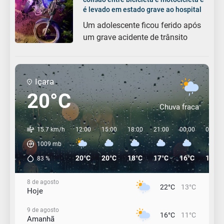
é levado em estado grave ao hospital
Um adolescente ficou ferido após
um grave acidente de trânsito
Içara
20°C
Chuva fraca
15.7 km/h
12:00
15:00
18:00
21:00
00:00
03:00
1009
mb
20°C
20°C
18°C
17°C
16°C
15°C
83
%
8 de agosto
22°C
13°C
Hoje
9 de agosto
16°C
11°C
Amanhã