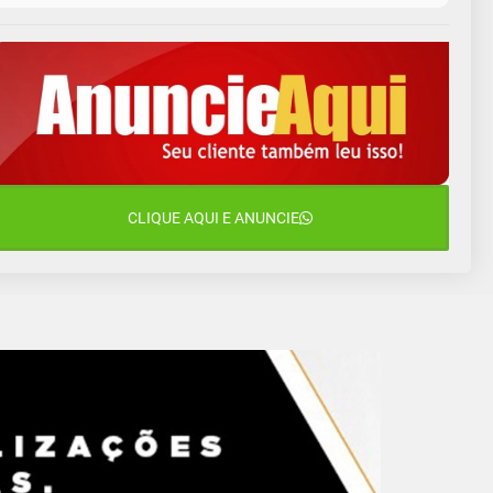
10 de agosto
14°C
10°C
Segunda-Feira
11 de agosto
13°C
11°C
Terça-Feira
12 de agosto
15°C
12°C
Quarta-Feira
13 de agosto
CLIQUE AQUI E ANUNCIE
18°C
14°C
Quinta-Feira