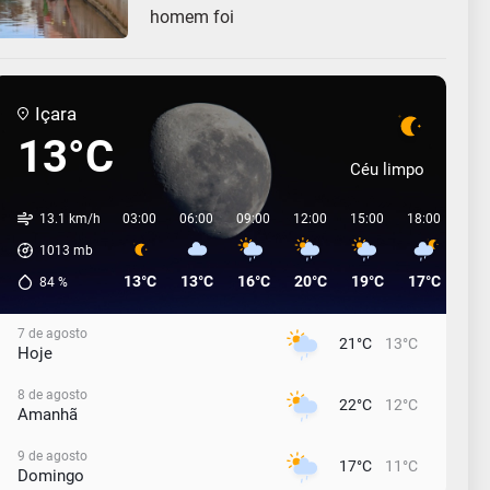
homem foi
Içara
13°C
Céu limpo
13.1 km/h
03:00
06:00
09:00
12:00
15:00
18:00
21:
1013
mb
13°C
13°C
16°C
20°C
19°C
17°C
17°
84
%
7 de agosto
21°C
13°C
Hoje
8 de agosto
22°C
12°C
Amanhã
9 de agosto
17°C
11°C
Domingo