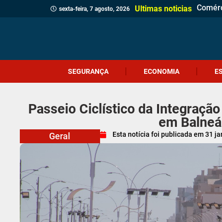
Comérc
Prefei
Identi
Homem 
Prouni
Adolesc
Ciclon
Jovem 
Câmara
Menina
Projet
Delega
Veread
Cliente
Revita
Criciú
Dia do
Corpo 
Ultimas noticias
sexta-feira, 7 agosto, 2026
SEGURANÇA
ECONOMIA
E
Passeio Ciclístico da Integração
em Balneá
Esta notícia foi publicada em
31 ja
Geral