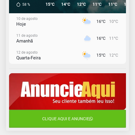
15°C
14°C
12°C
11°C
11°C
13°C
58
%
10 de agosto
16°C
10°C
Hoje
11 de agosto
16°C
11°C
Amanhã
12 de agosto
15°C
12°C
Quarta-Feira
13 de agosto
18°C
14°C
Quinta-Feira
14 de agosto
18°C
17°C
Sexta-Feira
15 de agosto
26°C
17°C
Sábado
CLIQUE AQUI E ANUNCIE
16 de agosto
20°C
18°C
Domingo