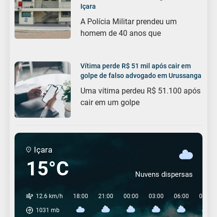
Içara
A Polícia Militar prendeu um
homem de 40 anos que
Vítima perde R$ 51 mil após cair em
golpe de falso advogado em Urussanga
Uma vítima perdeu R$ 51.100 após
cair em um golpe
Içara
15°C
Nuvens dispersas
12.6 km/h
18:00
21:00
00:00
03:00
06:00
09:00
1031
mb