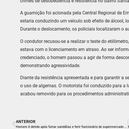
crimes de desobediência e resistência no bairro Sant
A guarnição foi acionada pela Central Regional de 
estaria conduzindo um veículo sob efeito de álcool,
Durante o deslocamento, os policiais localizaram o 
O condutor recusou-se a realizar o teste do etilômetro
estava com o licenciamento em atraso. Ao ser inform
credenciado, o homem passou a agir de forma descon
demonstrando agressividade.
Diante da resistência apresentada e para garantir a s
o uso de algemas. O motorista foi conduzido para a la
acabou removido para os procedimentos administrati
ANTERIOR
Homem é detido após furtar sandálias e ferir funcionário de supermercado no centro de Içara