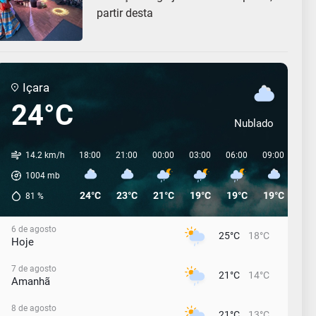
partir desta
Içara
24°C
Nublado
14.2 km/h
18:00
21:00
00:00
03:00
06:00
09:00
12:
1004
mb
24°C
23°C
21°C
19°C
19°C
19°C
20°
81
%
6 de agosto
25°C
18°C
Hoje
7 de agosto
21°C
14°C
Amanhã
8 de agosto
21°C
13°C