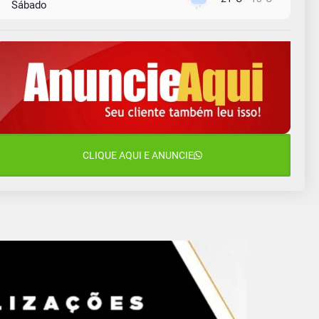
Sábado
9 de agosto
16°C
13°C
Domingo
10 de agosto
14°C
11°C
Segunda-Feira
11 de agosto
15°C
10°C
Terça-Feira
12 de agosto
CLIQUE AQUI E ANUNCIE
14°C
12°C
Quarta-Feira