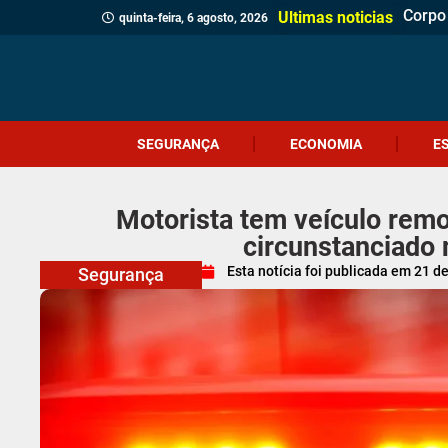
Corpo 
Quatr
(Víde
Políci
Profes
Cruel
Içara 
Idosa 
Veread
Câmar
PM apr
Homem
Motor
Homem
Antes 
Probl
Ultimas noticias
quinta-feira, 6 agosto, 2026
SEGURANÇA
ECONOMIA
E
Motorista tem veículo remo
circunstanciado 
Esta notícia foi publicada em
21 d
Segurança