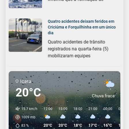
Quatro acidentes deixam feridos em
Criciúma e Forquilhinha em um único
dia
Quatro acidentes de trânsito
registrados na quarta-feira (5)
mobilizaram equipes
Içara
20°C
Chuva fraca
15.7 km/h
12:00
15:00
18:00
21:00
00:00
03:00
1009
mb
20°C
20°C
18°C
17°C
16°C
15°C
83
%