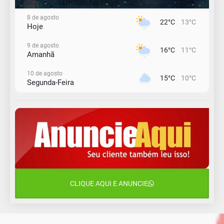
8 de agosto
22°C
13°C
Hoje
9 de agosto
16°C
11°C
Amanhã
10 de agosto
15°C
10°C
Segunda-Feira
11 de agosto
13°C
11°C
Terça-Feira
12 de agosto
15°C
11°C
Quarta-Feira
13 de agosto
20°C
15°C
Quinta-Feira
CLIQUE AQUI E ANUNCIE
14 de agosto
18°C
13°C
Sexta-Feira