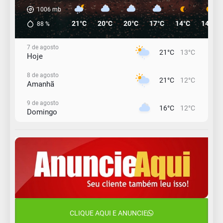
1006
mb
21°C
20°C
20°C
17°C
14°C
14°C
88
%
7 de agosto
21°C
13°C
Hoje
8 de agosto
21°C
12°C
Amanhã
9 de agosto
16°C
12°C
Domingo
10 de agosto
15°C
11°C
Segunda-Feira
11 de agosto
15°C
8°C
Terça-Feira
12 de agosto
15°C
11°C
Quarta-Feira
CLIQUE AQUI E ANUNCIE
13 de agosto
19°C
13°C