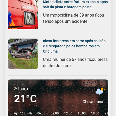
Motociclista sofre fratura exposta após
sair da pista e bater em poste
Um motociclista de 39 anos ficou
ferido após um acidente
Idosa fica presa em carro após colisão
e é resgatada pelos bombeiros em
Criciúma
Uma mulher de 67 anos ficou presa
dentro do carro
Içara
21°C
Chuva fraca
7.6 km/h
06:00
09:00
12:00
15:00
18:00
21:00