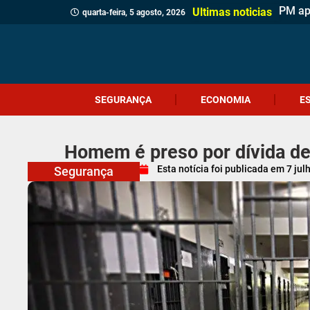
Home
Motor
Homem
Antes 
Probl
Coral
Motoci
Botij
Içara 
Siste
Festi
PRF r
Geraç
Cocal 
Volta 
Emoçã
Ultimas noticias
quarta-feira, 5 agosto, 2026
SEGURANÇA
ECONOMIA
E
Homem é preso por dívida de
Esta notícia foi publicada em
7 jul
Segurança