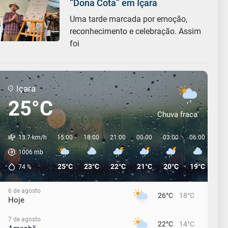
“Dona Cota” em Içara
Uma tarde marcada por emoção,
reconhecimento e celebração. Assim
foi
Içara
25°C
Chuva fraca
13.7 km/h
15:00
18:00
21:00
00:00
03:00
06:00
09:
1006
mb
25°C
23°C
22°C
21°C
20°C
19°C
20°
74
%
6 de agosto
26°C
18°C
Hoje
7 de agosto
22°C
14°C