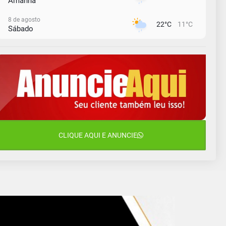
Amanhã
8 de agosto
22°C
11°C
Sábado
9 de agosto
16°C
12°C
Domingo
10 de agosto
14°C
10°C
Segunda-Feira
11 de agosto
15°C
9°C
Terça-Feira
12 de agosto
CLIQUE AQUI E ANUNCIE
16°C
10°C
Quarta-Feira