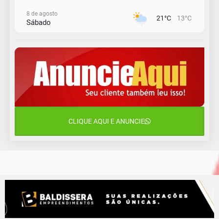
8 de agosto
21°C
13°C
Sábado
9 de agosto
16°C
13°C
Domingo
10 de agosto
14°C
11°C
Segunda-Feira
11 de agosto
15°C
10°C
Terça-Feira
CLIQUE AQUI E ANUNCIE
12 de agosto
14°C
12°C
Quarta-Feira