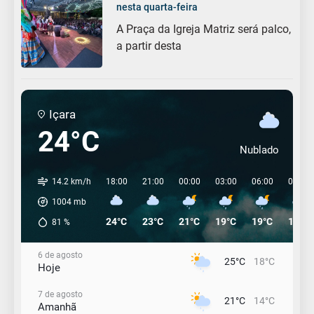
nesta quarta-feira
A Praça da Igreja Matriz será palco,
a partir desta
Içara
24°C
Nublado
14.2 km/h
18:00
21:00
00:00
03:00
06:00
09:00
1004
mb
24°C
23°C
21°C
19°C
19°C
19°C
81
%
6 de agosto
25°C
18°C
Hoje
7 de agosto
21°C
14°C
Amanhã