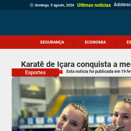
Adolesc
Vítima 
Motoris
Homem é
Funcioná
Bombeir
Incêndi
Jovem é
Operaçã
Serra do
Foragido
Homem é
Casa de
Gol est
Polícia
Polícia 
Sábado 
Adolesce
Ultimas noticias
domingo, 9 agosto, 2026
SEGURANÇA
ECONOMIA
E
Karatê de Içara conquista a me
Esta notícia foi publicada em
19 fe
Esportes