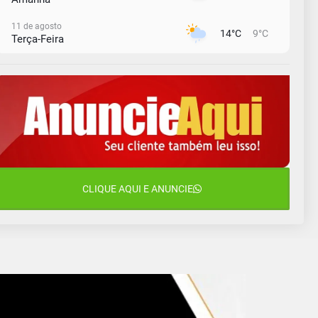
11 de agosto
14°C
9°C
Terça-Feira
12 de agosto
13°C
11°C
Quarta-Feira
13 de agosto
17°C
12°C
Quinta-Feira
14 de agosto
18°C
16°C
Sexta-Feira
15 de agosto
CLIQUE AQUI E ANUNCIE
18°C
18°C
Sábado