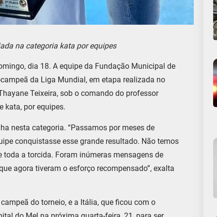
iada na categoria kata por equipes
domingo, dia 18. A equipe da Fundação Municipal de
-campeã da Liga Mundial, em etapa realizada no
 e Thayane Teixeira, sob o comando do professor
 kata, por equipes.
alha nesta categoria. “Passamos por meses de
quipe conquistasse esse grande resultado. Não temos
e toda a torcida. Foram inúmeras mensagens de
 que agora tiveram o esforço recompensado”, exalta
campeã do torneio, e a Itália, que ficou com o
tal do Mel na próxima quarta-feira, 21, para ser