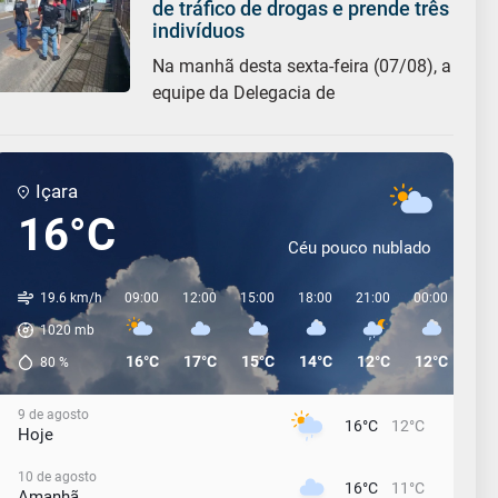
de tráfico de drogas e prende três
indivíduos
Na manhã desta sexta-feira (07/08), a
equipe da Delegacia de
Içara
16°C
Céu pouco nublado
19.6 km/h
09:00
12:00
15:00
18:00
21:00
00:00
03:
1020
mb
16°C
17°C
15°C
14°C
12°C
12°C
12°
80
%
9 de agosto
16°C
12°C
Hoje
10 de agosto
16°C
11°C
Amanhã