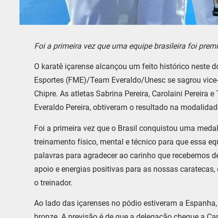
Foi a primeira vez que uma equipe brasileira foi prem
O karatê içarense alcançou um feito histórico neste 
Esportes (FME)/Team Everaldo/Unesc se sagrou vice
Chipre. As atletas Sabrina Pereira, Carolaini Pereira
Everaldo Pereira, obtiveram o resultado na modalidade
Foi a primeira vez que o Brasil conquistou uma med
treinamento físico, mental e técnico para que essa e
palavras para agradecer ao carinho que recebemos d
apoio e energias positivas para as nossas caratecas,
o treinador.
Ao lado das içarenses no pódio estiveram a Espanha, 
bronze. A previsão é de que a delegação chegue a Capi