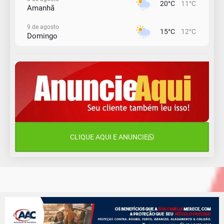
20°C
11°C
Amanhã
9 de agosto
15°C
12°C
Domingo
10 de agosto
14°C
10°C
Segunda-Feira
11 de agosto
13°C
10°C
Terça-Feira
12 de agosto
16°C
11°C
Quarta-Feira
CLIQUE AQUI E ANUNCIE
13 de agosto
18°C
13°C
Quinta-Feira