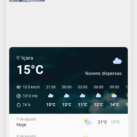
Içara
15°C
Nuvens dispersas
10.5 km/h
21:00
00:00
03:00
06:00
09:00
12:00
1013
mb
15°C
13°C
11°C
12°C
14°C
19°C
74
%
7 de agosto
21°C
13°C
Hoje
8 de agosto