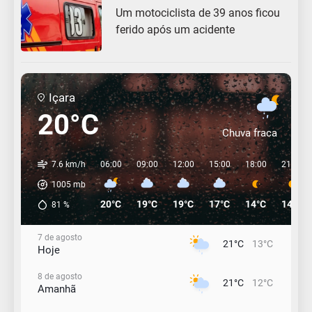
Um motociclista de 39 anos ficou
ferido após um acidente
Içara
20°C
Chuva fraca
7.6 km/h
06:00
09:00
12:00
15:00
18:00
21:00
1005
mb
20°C
19°C
19°C
17°C
14°C
14°C
81
%
7 de agosto
21°C
13°C
Hoje
8 de agosto
21°C
12°C
Amanhã