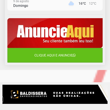
9 de agosto
16°C
12°C
Domingo
10 de agosto
15°C
11°C
Segunda-Feira
11 de agosto
15°C
8°C
Terça-Feira
12 de agosto
15°C
11°C
Quarta-Feira
CLIQUE AQUI E ANUNCIE
13 de agosto
19°C
13°C
Quinta-Feira