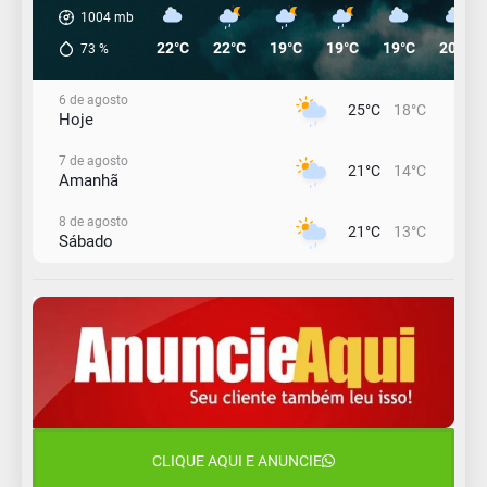
1004
mb
22°C
22°C
19°C
19°C
19°C
20°C
73
%
6 de agosto
25°C
18°C
Hoje
7 de agosto
21°C
14°C
Amanhã
8 de agosto
21°C
13°C
Sábado
9 de agosto
16°C
13°C
Domingo
10 de agosto
14°C
11°C
Segunda-Feira
11 de agosto
15°C
10°C
Terça-Feira
CLIQUE AQUI E ANUNCIE
12 de agosto
14°C
12°C
Quarta-Feira