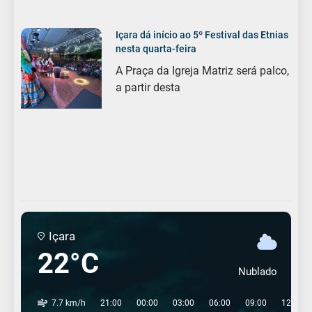
Içara dá início ao 5º Festival das Etnias
nesta quarta-feira
A Praça da Igreja Matriz será palco,
a partir desta
Içara
22°C
Nublado
7.7 km/h
21:00
00:00
03:00
06:00
09:00
12:00