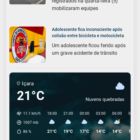
registrados na quarta-feira (5)
mobilizaram equipes
Adolescente fica inconsciente após
colisão entre bicicleta e motocicleta
Um adolescente ficou ferido após
um grave acidente de trânsito
Içara
21°C
Nuvens quebradas
11.1 km/h
18:00
21:00
00:00
03:00
06:00
09:00
1007
mb
21°C
19°C
17°C
14°C
14°C
14°C
86
%