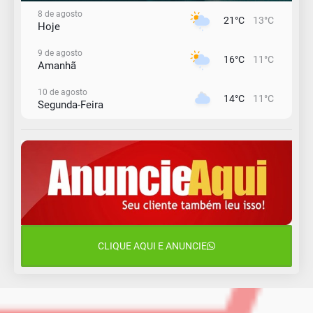
8 de agosto
21°C
13°C
Hoje
9 de agosto
16°C
11°C
Amanhã
10 de agosto
14°C
11°C
Segunda-Feira
11 de agosto
15°C
10°C
Terça-Feira
12 de agosto
15°C
11°C
Quarta-Feira
13 de agosto
19°C
14°C
Quinta-Feira
CLIQUE AQUI E ANUNCIE
14 de agosto
18°C
15°C
Sexta-Feira