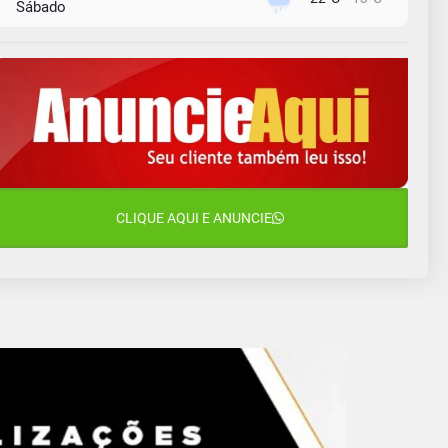
Sábado
9 de agosto
16°C
12°C
Domingo
10 de agosto
13°C
11°C
Segunda-Feira
11 de agosto
15°C
9°C
Terça-Feira
12 de agosto
CLIQUE AQUI E ANUNCIE
15°C
11°C
Quarta-Feira