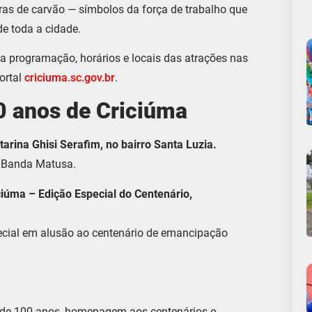
as de carvão — símbolos da força de trabalho que
e toda a cidade.
 programação, horários e locais das atrações nas
portal
criciuma.sc.gov.br
.
0 anos de Criciúma
tarina
G
hisi
S
erafim, no bairro
S
anta
L
uzia.
e Banda Matusa.
ciúma –
E
dição
E
special
do C
entenário,
pecial em alusão ao centenário de emancipação
o de 100 anos, homenagem aos centenários e