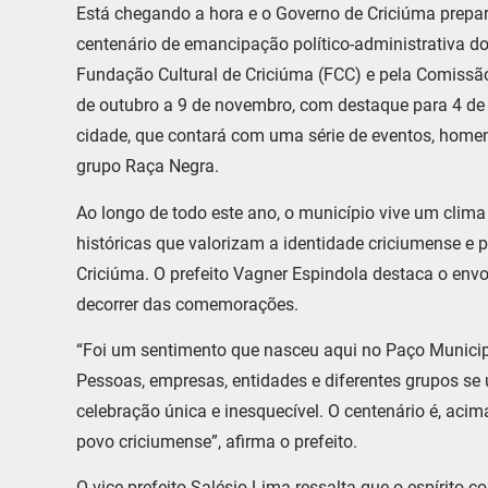
Está chegando a hora e o Governo de Criciúma prep
centenário de emancipação político-administrativa 
Fundação Cultural de Criciúma (FCC) e pela Comissã
de outubro a 9 de novembro, com destaque para 4 de n
cidade, que contará com uma série de eventos, home
grupo Raça Negra.
Ao longo de todo este ano, o município vive um clima
históricas que valorizam a identidade criciumense e
Criciúma. O prefeito Vagner Espindola destaca o env
decorrer das comemorações.
“Foi um sentimento que nasceu aqui no Paço Municipa
Pessoas, empresas, entidades e diferentes grupos s
celebração única e inesquecível. O centenário é, acim
povo criciumense”, afirma o prefeito.
O vice-prefeito Salésio Lima ressalta que o espírito