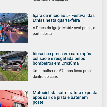
Içara dá início ao 5º Festival das
Etnias nesta quarta-feira
A Praça da Igreja Matriz será palco, a
partir desta
Idosa fica presa em carro após
colisão e é resgatada pelos
bombeiros em Criciúma
Uma mulher de 67 anos ficou presa
dentro do carro
Motociclista sofre fratura exposta
após sair da pista e bater em
poste