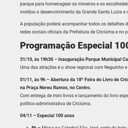
parque para homenagear os mineiros e as escolhedeir
moldou o desenvolvimento da Grande Santa Luzia e d
A população poderá acompanhar todos os detalhes da
redes sociais oficiais da Prefeitura de Criciúma e no 
Programação Especial 10
31/10, às 19h
30
–
I
nauguração
P
arque
M
unicipal
C
a
Uma das atrações é o show regional com Neguinho 
01/11, às 9h –
A
bertura
da
18ª
F
eira do
L
ivro de
C
ri
na
P
raça
N
ereu
R
amos,
no Centro
.
Com entrega de mini livros e lançamento do livro es
político-administrativa de Criciúma.
04/11 –
E
special 100 anos
8h –
Missa na Catedral São José, corte do bol