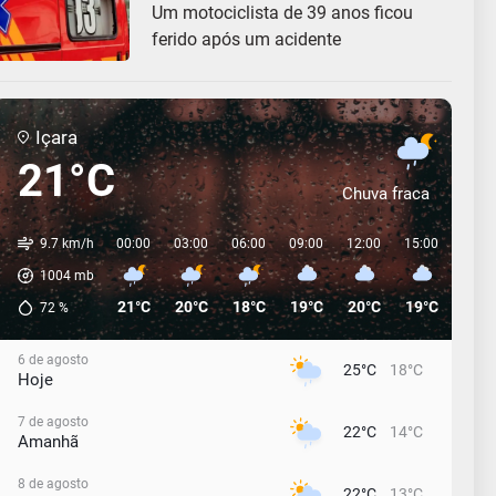
Um motociclista de 39 anos ficou
ferido após um acidente
Içara
21°C
Chuva fraca
9.7 km/h
00:00
03:00
06:00
09:00
12:00
15:00
18:0
1004
mb
21°C
20°C
18°C
19°C
20°C
19°C
16°C
72
%
6 de agosto
25°C
18°C
Hoje
7 de agosto
22°C
14°C
Amanhã
8 de agosto
22°C
13°C