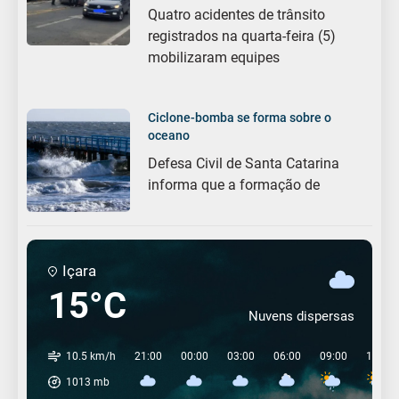
Quatro acidentes de trânsito
registrados na quarta-feira (5)
mobilizaram equipes
Ciclone-bomba se forma sobre o
oceano
Defesa Civil de Santa Catarina
informa que a formação de
Içara
15°C
Nuvens dispersas
10.5 km/h
21:00
00:00
03:00
06:00
09:00
12:00
1013
mb