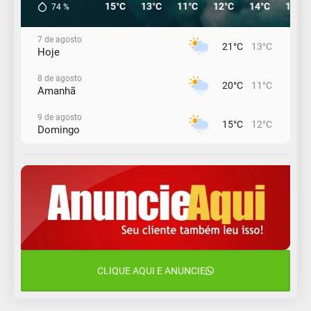
15°C
13°C
11°C
12°C
14°C
19°C
74
%
7 de agosto
21°C
13°C
Hoje
8 de agosto
20°C
11°C
Amanhã
9 de agosto
15°C
12°C
Domingo
10 de agosto
14°C
10°C
Segunda-Feira
11 de agosto
13°C
10°C
Terça-Feira
12 de agosto
16°C
11°C
Quarta-Feira
CLIQUE AQUI E ANUNCIE
13 de agosto
18°C
13°C
Quinta-Feira