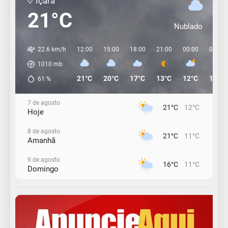
Içara
21°C
Nublado
22.6 km/h
12:00
15:00
18:00
21:00
00:00
03:00
1010
mb
21°C
20°C
17°C
13°C
12°C
11°C
61
%
7 de agosto
21°C
12°C
Hoje
8 de agosto
21°C
11°C
Amanhã
9 de agosto
16°C
11°C
Domingo
10 de agosto
15°C
11°C
Segunda-Feira
11 de agosto
11°C
11°C
Terça-Feira