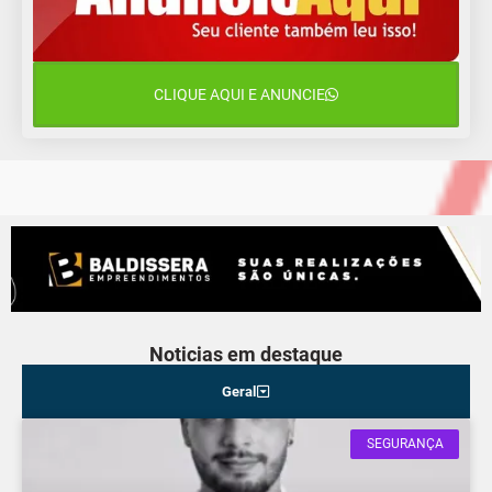
12 de agosto
14°C
11°C
Quarta-Feira
CLIQUE AQUI E ANUNCIE
13 de agosto
23°C
14°C
Quinta-Feira
Noticias em destaque
Geral
SEGURANÇA