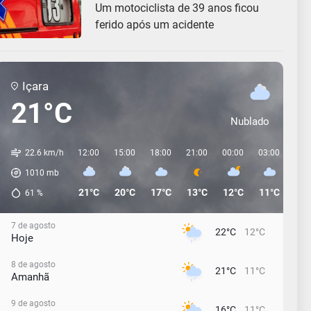
Um motociclista de 39 anos ficou
ferido após um acidente
Içara
21°C
Nublado
22.6 km/h
12:00
15:00
18:00
21:00
00:00
03:00
06:
1010
mb
21°C
20°C
17°C
13°C
12°C
11°C
12°
61
%
7 de agosto
22°C
12°C
Hoje
8 de agosto
21°C
11°C
Amanhã
9 de agosto
16°C
11°C