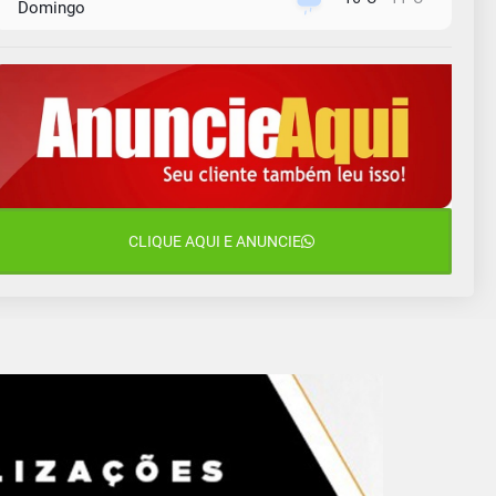
Domingo
10 de agosto
15°C
11°C
Segunda-Feira
11 de agosto
11°C
11°C
Terça-Feira
12 de agosto
14°C
11°C
Quarta-Feira
13 de agosto
CLIQUE AQUI E ANUNCIE
23°C
14°C
Quinta-Feira