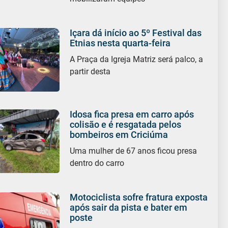
Içara dá início ao 5º Festival das
Etnias nesta quarta-feira
A Praça da Igreja Matriz será palco, a
partir desta
Idosa fica presa em carro após
colisão e é resgatada pelos
bombeiros em Criciúma
Uma mulher de 67 anos ficou presa
dentro do carro
Motociclista sofre fratura exposta
após sair da pista e bater em
poste