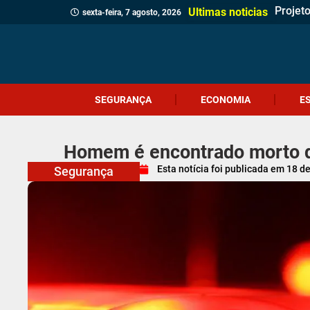
Projet
Delega
Veread
Cliente
Revita
Criciú
Dia do
Corpo 
Quatro
(Vídeo
Polícia
Profes
Crueld
Içara c
Idosa 
Veread
Câmara
Ultimas noticias
sexta-feira, 7 agosto, 2026
SEGURANÇA
ECONOMIA
E
Homem é encontrado morto d
Esta notícia foi publicada em
18 d
Segurança