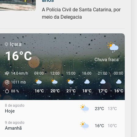
A Polícia Civil de Santa Catarina, por
meio da Delegacia
Içara
16°C
Chuva fraca
14.0 km/h
09:00
12:00
15:00
18:00
21:00
00:00
03:
1011
mb
16°C
20°C
21°C
18°C
17°C
16°C
15°
88
%
8 de agosto
23°C
13°C
Hoje
9 de agosto
16°C
10°C
Amanhã