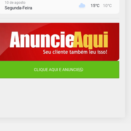
10 de agosto
15°C
10°C
Segunda-Feira
11 de agosto
12°C
11°C
Terça-Feira
12 de agosto
15°C
12°C
Quarta-Feira
13 de agosto
22°C
15°C
Quinta-Feira
14 de agosto
CLIQUE AQUI E ANUNCIE
18°C
15°C
Sexta-Feira