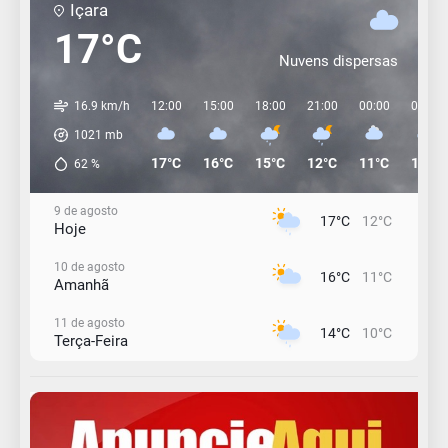
Içara
17°C
Nuvens dispersas
16.9 km/h
12:00
15:00
18:00
21:00
00:00
03:00
1021
mb
17°C
16°C
15°C
12°C
11°C
11°C
62
%
9 de agosto
17°C
12°C
Hoje
10 de agosto
16°C
11°C
Amanhã
11 de agosto
14°C
10°C
Terça-Feira
12 de agosto
15°C
11°C
Quarta-Feira
13 de agosto
18°C
14°C