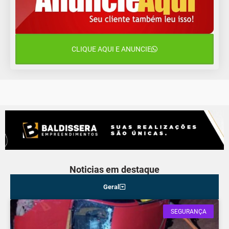
Quinta-Feira
14 de agosto
19°C
17°C
Sexta-Feira
CLIQUE AQUI E ANUNCIE
15 de agosto
19°C
17°C
Sábado
Noticias em destaque
Geral
SEGURANÇA