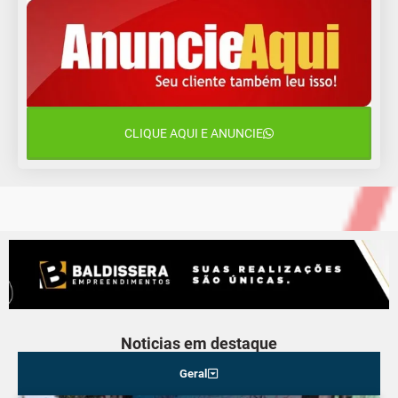
Sábado
9 de agosto
16°C
12°C
Domingo
10 de agosto
13°C
11°C
Segunda-Feira
CLIQUE AQUI E ANUNCIE
11 de agosto
15°C
10°C
Terça-Feira
Noticias em destaque
Geral