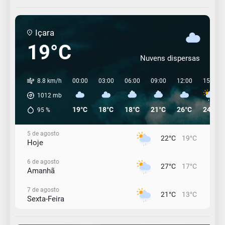
Içara
19°C
Nuvens dispersas
8.8 km/h
00:00
03:00
06:00
09:00
12:00
15:00
1012
mb
19°C
18°C
18°C
21°C
26°C
24°C
95
%
5 de agosto
22°C
19°C
Hoje
6 de agosto
27°C
17°C
Amanhã
7 de agosto
21°C
13°C
Sexta-Feira
8 de agosto
23°C
11°C