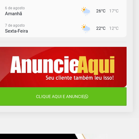
6 de agosto
26°C
17°C
Amanhã
7 de agosto
22°C
12°C
Sexta-Feira
8 de agosto
23°C
11°C
Sábado
9 de agosto
15°C
12°C
Domingo
10 de agosto
12°C
10°C
Segunda-Feira
11 de agosto
CLIQUE AQUI E ANUNCIE
14°C
9°C
Terça-Feira