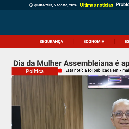
Probl
Coral
Motoci
Botij
Içara 
Siste
Festi
PRF r
Geraç
Cocal 
Volta 
Emoçã
Trânsi
Ultimas noticias
quarta-feira, 5 agosto, 2026
SEGURANÇA
ECONOMIA
E
Dia da Mulher Assembleiana é ap
Esta notícia foi publicada em
7 ma
Política