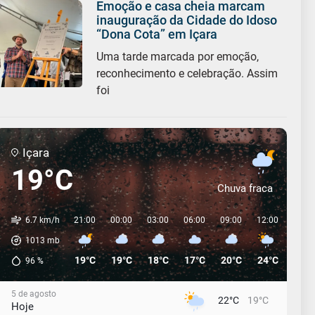
Emoção e casa cheia marcam
inauguração da Cidade do Idoso
“Dona Cota” em Içara
Uma tarde marcada por emoção,
reconhecimento e celebração. Assim
foi
Içara
19°C
Chuva fraca
6.7 km/h
21:00
00:00
03:00
06:00
09:00
12:00
15:0
1013
mb
19°C
19°C
18°C
17°C
20°C
24°C
25°C
96
%
5 de agosto
22°C
19°C
Hoje