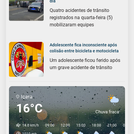
dia
Quatro acidentes de trânsito
registrados na quarta-feira (5)
mobilizaram equipes
Adolescente fica inconsciente após
colisão entre bicicleta e motocicleta
Um adolescente ficou ferido após
um grave acidente de trânsito
Içara
16°C
Chuva fraca
14.0 km/h
09:00
12:00
15:00
18:00
21:00
00:00
1010
mb