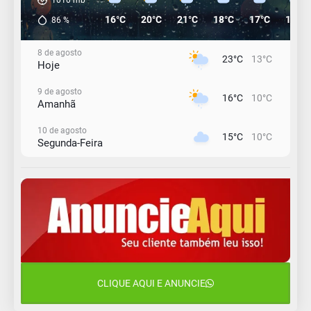
16°C
20°C
21°C
18°C
17°C
16°C
86
%
8 de agosto
23°C
13°C
Hoje
9 de agosto
16°C
10°C
Amanhã
10 de agosto
15°C
10°C
Segunda-Feira
11 de agosto
12°C
11°C
Terça-Feira
12 de agosto
15°C
12°C
Quarta-Feira
13 de agosto
22°C
15°C
Quinta-Feira
CLIQUE AQUI E ANUNCIE
14 de agosto
18°C
15°C
Sexta-Feira