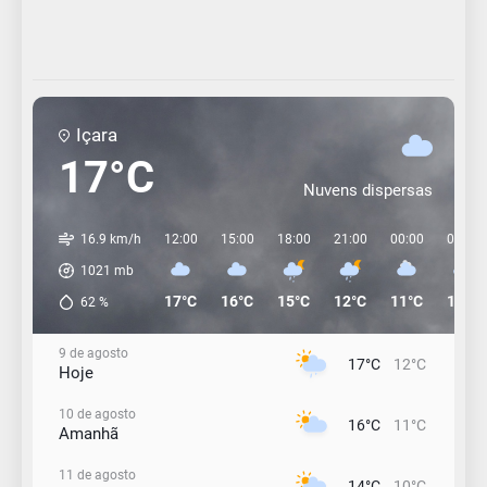
Içara
17°C
Nuvens dispersas
16.9 km/h
12:00
15:00
18:00
21:00
00:00
03:00
1021
mb
17°C
16°C
15°C
12°C
11°C
11°C
62
%
9 de agosto
17°C
12°C
Hoje
10 de agosto
16°C
11°C
Amanhã
11 de agosto
14°C
10°C