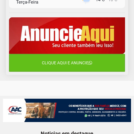
Terça-Feira
12 de agosto
15°C
11°C
Quarta-Feira
13 de agosto
18°C
14°C
Quinta-Feira
14 de agosto
19°C
17°C
Sexta-Feira
CLIQUE AQUI E ANUNCIE
15 de agosto
19°C
17°C
Sábado
Noticias em destaque