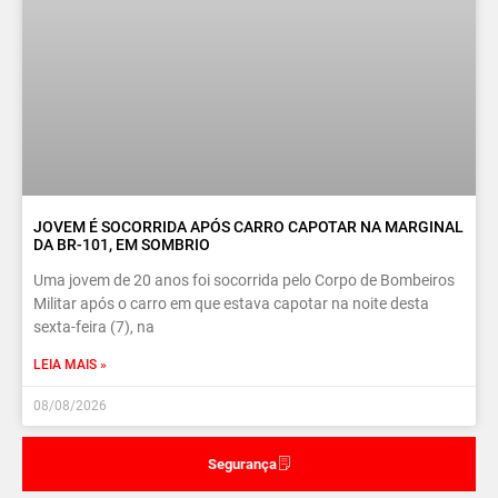
JOVEM É SOCORRIDA APÓS CARRO CAPOTAR NA MARGINAL
DA BR-101, EM SOMBRIO
Uma jovem de 20 anos foi socorrida pelo Corpo de Bombeiros
Militar após o carro em que estava capotar na noite desta
sexta-feira (7), na
LEIA MAIS »
08/08/2026
Segurança