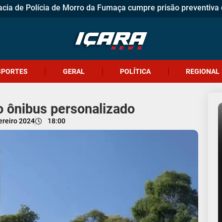
cia de Polícia de Morro da Fumaça cumpre prisão preventiva d
dores Mirins pedem conscientização ambiental e mais segura
e usa extintor e controla princípio de incêndio em loja no Cent
lização da Martinho Brunelli deve transformar acesso ao Morr
úma oferece nova chance para quitar débitos com 99% de desco
os Pais movimenta comércio de Içara com promoção, gastronomi
encontrado no Rio Criciúma é identificado
o acidentes deixam feridos em Criciúma e Forquilhinha em um 
o) Corpo de homem é encontrado no Rio Criciúma na manhã des
a Militar tira três procurados das ruas em poucas horas na reg
sor da rede municipal de Içara é denunciado por assédio sexu
dade em Siderópolis: cachorro é esfaqueado durante a madru
conquista resutaldo histórico no IDEB
fica presa em carro após colisão e é resgatada pelos bombei
ores aprovam projetos de lei do Executivo e Legislativo
a de Balneário Rincão lança concurso público
eende 11 quilos de fiação elétrica com suspeito no bairro Pi
SPORTES
GERAL
POLÍTICA
REGIONAL
o ônibus personalizado
ereiro 2024
18:00