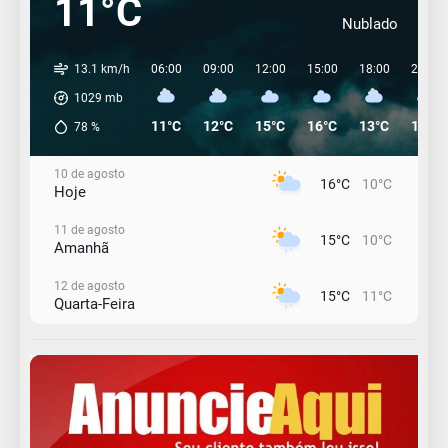
11°C
Nublado
13.1 km/h
06:00
09:00
12:00
15:00
18:00
21:00
1029
mb
11°C
12°C
15°C
16°C
13°C
12°C
78
%
10 de agosto
16°C
10°C
Hoje
11 de agosto
15°C
10°C
Amanhã
12 de agosto
15°C
11°C
Quarta-Feira
13 de agosto
18°C
14°C
Quinta-Feira
14 de agosto
20°C
16°C
Sexta-Feira