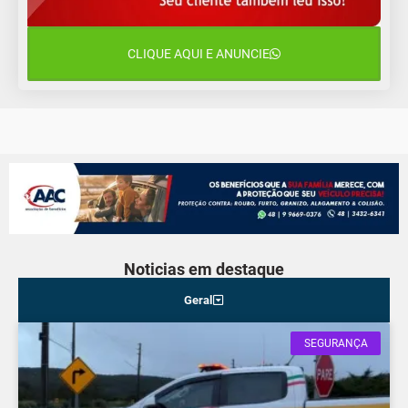
15 de agosto
24°C
18°C
Sábado
CLIQUE AQUI E ANUNCIE
16 de agosto
21°C
17°C
Domingo
Noticias em destaque
Geral
SEGURANÇA