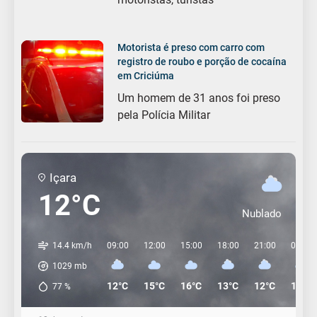
Motorista é preso com carro com
registro de roubo e porção de cocaína
em Criciúma
Um homem de 31 anos foi preso
pela Polícia Militar
Içara
12°C
Nublado
14.4 km/h
09:00
12:00
15:00
18:00
21:00
00:00
1029
mb
12°C
15°C
16°C
13°C
12°C
10°C
77
%