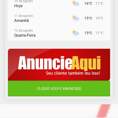
10 de agosto
16°C
11°C
Hoje
11 de agosto
15°C
10°C
Amanhã
12 de agosto
15°C
11°C
Quarta-Feira
13 de agosto
18°C
14°C
Quinta-Feira
14 de agosto
20°C
16°C
Sexta-Feira
15 de agosto
24°C
18°C
Sábado
CLIQUE AQUI E ANUNCIE
16 de agosto
21°C
17°C
Domingo