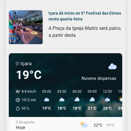
Içara dá início ao 5º Festival das Etnias
nesta quarta-feira
A Praça da Igreja Matriz será palco,
a partir desta
Içara
19°C
Nuvens dispersas
8.8 km/h
00:00
03:00
06:00
09:00
12:00
15:00
1012
mb
19°C
18°C
18°C
21°C
26°C
24°C
95
%
5 de agosto
22°C
19°C
Hoje