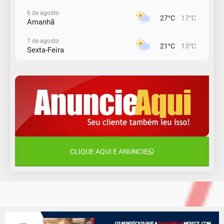
6 de agosto
27°C
17°C
Amanhã
7 de agosto
21°C
13°C
Sexta-Feira
8 de agosto
23°C
11°C
Sábado
9 de agosto
16°C
12°C
Domingo
10 de agosto
13°C
11°C
Segunda-Feira
CLIQUE AQUI E ANUNCIE
11 de agosto
15°C
10°C
Terça-Feira