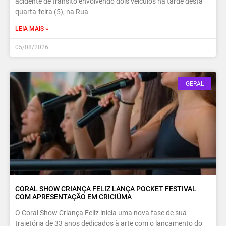
acidente de trânsito envolvendo dois veículos na tarde desta
quarta-feira (5), na Rua
LEIA MAIS »
05/08/2026
GERAL
CORAL SHOW CRIANÇA FELIZ LANÇA POCKET FESTIVAL
COM APRESENTAÇÃO EM CRICIÚMA
O Coral Show Criança Feliz inicia uma nova fase de sua
trajetória de 33 anos dedicados à arte com o lançamento do